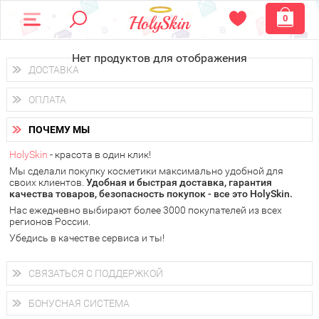
0
Нет продуктов для отображения
ДОСТАВКА
Доставка осуществляется
по всем городам России.
ОПЛАТА
Вы можете выбрать доставку курьером, Почтой России или
получить заказ в пунктах выдачи PickPoint или пункте
Вы можете оплатить свой заказ любым удобным способом:
самовывоза.
ПОЧЕМУ МЫ
наличными деньгами (
QIWI, ЮMoney, WebMoney
);
В 20 городах России доставка осуществляется уже
на
через интернет-банк (Альфа-банк, Сбербанк) и другими
следующий день.
HolySkin
- красота в один клик!
электронными способами.
Мы сделали покупку косметики максимально удобной для
у Вас всегда есть возможность получить
бесплатную
своих клиентов.
доставку от HolySkin.
Удобная и быстрая доставка, гарантия
качества товаров, безопасность покупок - все это HolySkin.
подробнее об условиях доставки и оплаты в Вашем городе
Нас ежедневно выбирают более 3000 покупателей из всех
регионов России.
Убедись в качестве сервиса и ты!
СВЯЗАТЬСЯ С ПОДДЕРЖКОЙ
+7 (800) 707-24-55
Мы будем рады ответить на все Ваши вопросы по работе
БОНУСНАЯ СИСТЕМА
магазина, проконсультировать по товарам, рассказать о