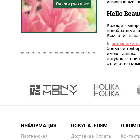
изменениями, п
Hello Bea
Каждая сыворо
подобранные и
Компания предл
В
интернет-маг
большой выбор
имеют запаха.
пагубного вли
отличается ком
ИНФОРМАЦИЯ
ПОКУПАТЕЛЯМ
О КОМ
Партнёрская
Доставка и Оплата
Контакт