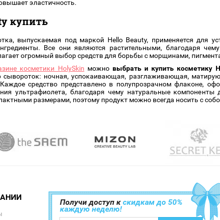
овышает эластичность.
uty купить
тка, выпускаемая под маркой Hello Beauty, применяется для у
нгредиенты. Все они являются растительными, благодаря чему
агает огромный выбор средств для борьбы с морщинами, пигмента
азине косметики HolySkin
можно
выбрать и купить косметику H
 сывороток: ночная, успокаивающая, разглаживающая, матирую
 Каждое средство представлено в полупрозрачном флаконе, офо
яния ультрафиолета, благодаря чему натуральные компоненты 
пактными размерами, поэтому продукт можно всегда носить с собо
ПАНИИ
Получи доступ к
скидкам до 50%
каждую неделю!
ы