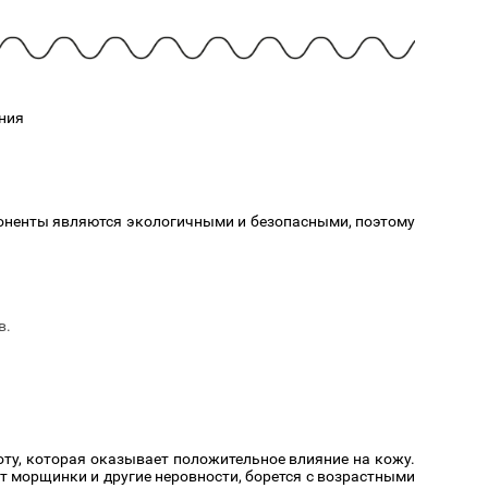
Cмотреть
Cмотреть
Прочие аксессуары
Все бренды >>
ния
поненты являются экологичными и безопасными, поэтому
в.
ту, которая оказывает положительное влияние на кожу.
 морщинки и другие неровности, борется с возрастными