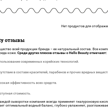
подарочные наборы
в наличии!
Для очистки
яжа
ДЛЯ ГУБ
Универсальные кисти
Блески
Щеточки
ор
Карандаши для губ
Трафареты
Нет продуктов для отображе
Помады
Наборы кистей
Тинты
uty отзывы
щество всей продукции бренда – ее натуральный состав. Все ком
реда коже.
Среди других плюсов отзывы о Hello Beauty отмечают:
пользование современных корейских технологий.
сутствие в составе красителей, парабенов и прочих вредных вещест
сокая эффективность всех средств.
ступная стоимость.
аждой сыворотки компания всегда применяет гиалуроновую кисло
ет оптимальный водный баланс, глубоко увлажняет, разглаживает