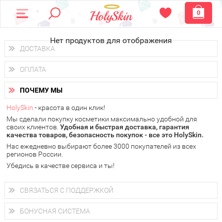
0
Нет продуктов для отображения
ДОСТАВКА
Доставка осуществляется
по всем городам России.
ОПЛАТА
Вы можете выбрать доставку курьером, Почтой России или
получить заказ в пунктах выдачи PickPoint или пункте
Вы можете оплатить свой заказ любым удобным способом:
самовывоза.
ПОЧЕМУ МЫ
наличными деньгами (
QIWI, ЮMoney, WebMoney
);
В 20 городах России доставка осуществляется уже
на
через интернет-банк (Альфа-банк, Сбербанк) и другими
следующий день.
HolySkin
- красота в один клик!
электронными способами.
Мы сделали покупку косметики максимально удобной для
у Вас всегда есть возможность получить
бесплатную
своих клиентов.
доставку от HolySkin.
Удобная и быстрая доставка, гарантия
качества товаров, безопасность покупок - все это HolySkin.
подробнее об условиях доставки и оплаты в Вашем городе
Нас ежедневно выбирают более 3000 покупателей из всех
регионов России.
Убедись в качестве сервиса и ты!
СВЯЗАТЬСЯ С ПОДДЕРЖКОЙ
+7 (800) 707-24-55
Мы будем рады ответить на все Ваши вопросы по работе
БОНУСНАЯ СИСТЕМА
магазина, проконсультировать по товарам, рассказать о