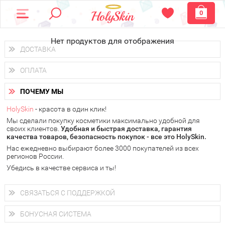
0
Нет продуктов для отображения
ДОСТАВКА
Доставка осуществляется
по всем городам России.
ОПЛАТА
Вы можете выбрать доставку курьером, Почтой России или
получить заказ в пунктах выдачи PickPoint или пункте
Вы можете оплатить свой заказ любым удобным способом:
самовывоза.
ПОЧЕМУ МЫ
наличными деньгами (
QIWI, ЮMoney, WebMoney
);
В 20 городах России доставка осуществляется уже
на
через интернет-банк (Альфа-банк, Сбербанк) и другими
следующий день.
HolySkin
- красота в один клик!
электронными способами.
Мы сделали покупку косметики максимально удобной для
у Вас всегда есть возможность получить
бесплатную
своих клиентов.
доставку от HolySkin.
Удобная и быстрая доставка, гарантия
качества товаров, безопасность покупок - все это HolySkin.
подробнее об условиях доставки и оплаты в Вашем городе
Нас ежедневно выбирают более 3000 покупателей из всех
регионов России.
Убедись в качестве сервиса и ты!
СВЯЗАТЬСЯ С ПОДДЕРЖКОЙ
+7 (800) 707-24-55
Мы будем рады ответить на все Ваши вопросы по работе
БОНУСНАЯ СИСТЕМА
магазина, проконсультировать по товарам, рассказать о