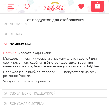
0
Нет продуктов для отображения
ДОСТАВКА
Доставка осуществляется
по всем городам России.
ОПЛАТА
Вы можете выбрать доставку курьером, Почтой России или
получить заказ в пунктах выдачи PickPoint или пункте
Вы можете оплатить свой заказ любым удобным способом:
самовывоза.
ПОЧЕМУ МЫ
наличными деньгами (
QIWI, ЮMoney, WebMoney
);
В 20 городах России доставка осуществляется уже
на
через интернет-банк (Альфа-банк, Сбербанк) и другими
следующий день.
HolySkin
- красота в один клик!
электронными способами.
Мы сделали покупку косметики максимально удобной для
у Вас всегда есть возможность получить
бесплатную
своих клиентов.
доставку от HolySkin.
Удобная и быстрая доставка, гарантия
качества товаров, безопасность покупок - все это HolySkin.
подробнее об условиях доставки и оплаты в Вашем городе
Нас ежедневно выбирают более 3000 покупателей из всех
регионов России.
Убедись в качестве сервиса и ты!
СВЯЗАТЬСЯ С ПОДДЕРЖКОЙ
+7 (800) 707-24-55
Мы будем рады ответить на все Ваши вопросы по работе
БОНУСНАЯ СИСТЕМА
магазина, проконсультировать по товарам, рассказать о