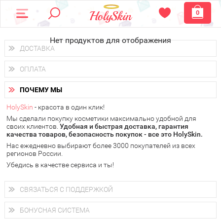
0
Нет продуктов для отображения
ДОСТАВКА
Доставка осуществляется
по всем городам России.
ОПЛАТА
Вы можете выбрать доставку курьером, Почтой России или
получить заказ в пунктах выдачи PickPoint или пункте
Вы можете оплатить свой заказ любым удобным способом:
самовывоза.
ПОЧЕМУ МЫ
наличными деньгами (
QIWI, ЮMoney, WebMoney
);
В 20 городах России доставка осуществляется уже
на
через интернет-банк (Альфа-банк, Сбербанк) и другими
следующий день.
HolySkin
- красота в один клик!
электронными способами.
Мы сделали покупку косметики максимально удобной для
у Вас всегда есть возможность получить
бесплатную
своих клиентов.
доставку от HolySkin.
Удобная и быстрая доставка, гарантия
качества товаров, безопасность покупок - все это HolySkin.
подробнее об условиях доставки и оплаты в Вашем городе
Нас ежедневно выбирают более 3000 покупателей из всех
регионов России.
Убедись в качестве сервиса и ты!
СВЯЗАТЬСЯ С ПОДДЕРЖКОЙ
+7 (800) 707-24-55
Мы будем рады ответить на все Ваши вопросы по работе
БОНУСНАЯ СИСТЕМА
магазина, проконсультировать по товарам, рассказать о