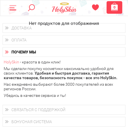
0
Нет продуктов для отображения
ДОСТАВКА
Доставка осуществляется
по всем городам России.
ОПЛАТА
Вы можете выбрать доставку курьером, Почтой России или
получить заказ в пунктах выдачи PickPoint или пункте
Вы можете оплатить свой заказ любым удобным способом:
самовывоза.
ПОЧЕМУ МЫ
наличными деньгами (
QIWI, ЮMoney, WebMoney
);
В 20 городах России доставка осуществляется уже
на
через интернет-банк (Альфа-банк, Сбербанк) и другими
следующий день.
HolySkin
- красота в один клик!
электронными способами.
Мы сделали покупку косметики максимально удобной для
у Вас всегда есть возможность получить
бесплатную
своих клиентов.
доставку от HolySkin.
Удобная и быстрая доставка, гарантия
качества товаров, безопасность покупок - все это HolySkin.
подробнее об условиях доставки и оплаты в Вашем городе
Нас ежедневно выбирают более 3000 покупателей из всех
регионов России.
Убедись в качестве сервиса и ты!
СВЯЗАТЬСЯ С ПОДДЕРЖКОЙ
+7 (800) 707-24-55
Мы будем рады ответить на все Ваши вопросы по работе
БОНУСНАЯ СИСТЕМА
магазина, проконсультировать по товарам, рассказать о