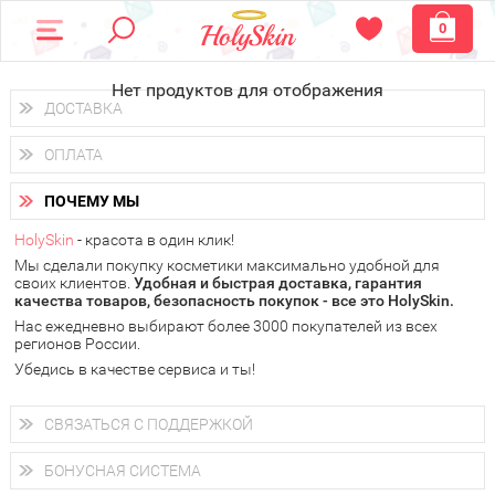
0
Нет продуктов для отображения
ДОСТАВКА
Доставка осуществляется
по всем городам России.
ОПЛАТА
Вы можете выбрать доставку курьером, Почтой России или
получить заказ в пунктах выдачи PickPoint или пункте
Вы можете оплатить свой заказ любым удобным способом:
самовывоза.
ПОЧЕМУ МЫ
наличными деньгами (
QIWI, ЮMoney, WebMoney
);
В 20 городах России доставка осуществляется уже
на
через интернет-банк (Альфа-банк, Сбербанк) и другими
следующий день.
HolySkin
- красота в один клик!
электронными способами.
Мы сделали покупку косметики максимально удобной для
у Вас всегда есть возможность получить
бесплатную
своих клиентов.
доставку от HolySkin.
Удобная и быстрая доставка, гарантия
качества товаров, безопасность покупок - все это HolySkin.
подробнее об условиях доставки и оплаты в Вашем городе
Нас ежедневно выбирают более 3000 покупателей из всех
регионов России.
Убедись в качестве сервиса и ты!
СВЯЗАТЬСЯ С ПОДДЕРЖКОЙ
+7 (800) 707-24-55
Мы будем рады ответить на все Ваши вопросы по работе
БОНУСНАЯ СИСТЕМА
магазина, проконсультировать по товарам, рассказать о