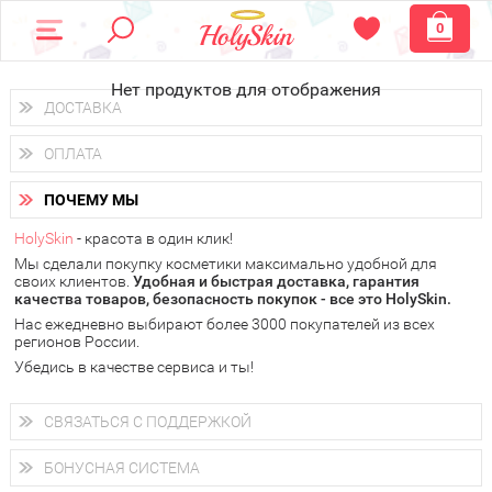
0
Нет продуктов для отображения
ДОСТАВКА
Доставка осуществляется
по всем городам России.
ОПЛАТА
Вы можете выбрать доставку курьером, Почтой России или
получить заказ в пунктах выдачи PickPoint или пункте
Вы можете оплатить свой заказ любым удобным способом:
самовывоза.
ПОЧЕМУ МЫ
наличными деньгами (
QIWI, ЮMoney, WebMoney
);
В 20 городах России доставка осуществляется уже
на
через интернет-банк (Альфа-банк, Сбербанк) и другими
следующий день.
HolySkin
- красота в один клик!
электронными способами.
Мы сделали покупку косметики максимально удобной для
у Вас всегда есть возможность получить
бесплатную
своих клиентов.
доставку от HolySkin.
Удобная и быстрая доставка, гарантия
качества товаров, безопасность покупок - все это HolySkin.
подробнее об условиях доставки и оплаты в Вашем городе
Нас ежедневно выбирают более 3000 покупателей из всех
регионов России.
Убедись в качестве сервиса и ты!
СВЯЗАТЬСЯ С ПОДДЕРЖКОЙ
+7 (800) 707-24-55
Мы будем рады ответить на все Ваши вопросы по работе
БОНУСНАЯ СИСТЕМА
магазина, проконсультировать по товарам, рассказать о