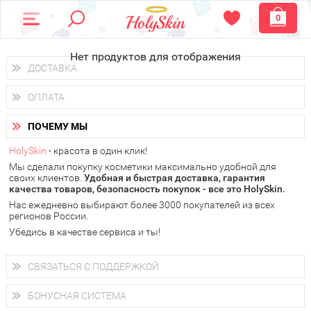
0
Нет продуктов для отображения
ДОСТАВКА
Доставка осуществляется
по всем городам России.
ОПЛАТА
Вы можете выбрать доставку курьером, Почтой России или
получить заказ в пунктах выдачи PickPoint или пункте
Вы можете оплатить свой заказ любым удобным способом:
самовывоза.
ПОЧЕМУ МЫ
наличными деньгами (
QIWI, ЮMoney, WebMoney
);
В 20 городах России доставка осуществляется уже
на
через интернет-банк (Альфа-банк, Сбербанк) и другими
следующий день.
HolySkin
- красота в один клик!
электронными способами.
Мы сделали покупку косметики максимально удобной для
у Вас всегда есть возможность получить
бесплатную
своих клиентов.
доставку от HolySkin.
Удобная и быстрая доставка, гарантия
качества товаров, безопасность покупок - все это HolySkin.
подробнее об условиях доставки и оплаты в Вашем городе
Нас ежедневно выбирают более 3000 покупателей из всех
регионов России.
Убедись в качестве сервиса и ты!
СВЯЗАТЬСЯ С ПОДДЕРЖКОЙ
+7 (800) 707-24-55
Мы будем рады ответить на все Ваши вопросы по работе
БОНУСНАЯ СИСТЕМА
магазина, проконсультировать по товарам, рассказать о