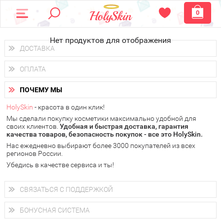
0
Нет продуктов для отображения
ДОСТАВКА
Доставка осуществляется
по всем городам России.
ОПЛАТА
Вы можете выбрать доставку курьером, Почтой России или
получить заказ в пунктах выдачи PickPoint или пункте
Вы можете оплатить свой заказ любым удобным способом:
самовывоза.
ПОЧЕМУ МЫ
наличными деньгами (
QIWI, ЮMoney, WebMoney
);
В 20 городах России доставка осуществляется уже
на
через интернет-банк (Альфа-банк, Сбербанк) и другими
следующий день.
HolySkin
- красота в один клик!
электронными способами.
Мы сделали покупку косметики максимально удобной для
у Вас всегда есть возможность получить
бесплатную
своих клиентов.
доставку от HolySkin.
Удобная и быстрая доставка, гарантия
качества товаров, безопасность покупок - все это HolySkin.
подробнее об условиях доставки и оплаты в Вашем городе
Нас ежедневно выбирают более 3000 покупателей из всех
регионов России.
Убедись в качестве сервиса и ты!
СВЯЗАТЬСЯ С ПОДДЕРЖКОЙ
+7 (800) 707-24-55
Мы будем рады ответить на все Ваши вопросы по работе
БОНУСНАЯ СИСТЕМА
магазина, проконсультировать по товарам, рассказать о