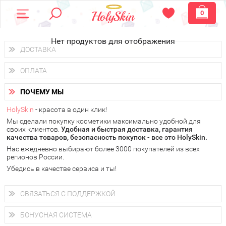
0
Нет продуктов для отображения
ДОСТАВКА
Доставка осуществляется
по всем городам России.
ОПЛАТА
Вы можете выбрать доставку курьером, Почтой России или
получить заказ в пунктах выдачи PickPoint или пункте
Вы можете оплатить свой заказ любым удобным способом:
самовывоза.
ПОЧЕМУ МЫ
наличными деньгами (
QIWI, ЮMoney, WebMoney
);
В 20 городах России доставка осуществляется уже
на
через интернет-банк (Альфа-банк, Сбербанк) и другими
следующий день.
HolySkin
- красота в один клик!
электронными способами.
Мы сделали покупку косметики максимально удобной для
у Вас всегда есть возможность получить
бесплатную
своих клиентов.
доставку от HolySkin.
Удобная и быстрая доставка, гарантия
качества товаров, безопасность покупок - все это HolySkin.
подробнее об условиях доставки и оплаты в Вашем городе
Нас ежедневно выбирают более 3000 покупателей из всех
регионов России.
Убедись в качестве сервиса и ты!
СВЯЗАТЬСЯ С ПОДДЕРЖКОЙ
+7 (800) 707-24-55
Мы будем рады ответить на все Ваши вопросы по работе
БОНУСНАЯ СИСТЕМА
магазина, проконсультировать по товарам, рассказать о