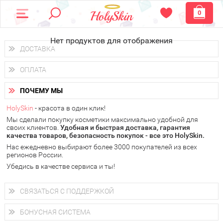
0
Нет продуктов для отображения
ДОСТАВКА
Доставка осуществляется
по всем городам России.
ОПЛАТА
Вы можете выбрать доставку курьером, Почтой России или
получить заказ в пунктах выдачи PickPoint или пункте
Вы можете оплатить свой заказ любым удобным способом:
самовывоза.
ПОЧЕМУ МЫ
наличными деньгами (
QIWI, ЮMoney, WebMoney
);
В 20 городах России доставка осуществляется уже
на
через интернет-банк (Альфа-банк, Сбербанк) и другими
следующий день.
HolySkin
- красота в один клик!
электронными способами.
Мы сделали покупку косметики максимально удобной для
у Вас всегда есть возможность получить
бесплатную
своих клиентов.
доставку от HolySkin.
Удобная и быстрая доставка, гарантия
качества товаров, безопасность покупок - все это HolySkin.
подробнее об условиях доставки и оплаты в Вашем городе
Нас ежедневно выбирают более 3000 покупателей из всех
регионов России.
Убедись в качестве сервиса и ты!
СВЯЗАТЬСЯ С ПОДДЕРЖКОЙ
+7 (800) 707-24-55
Мы будем рады ответить на все Ваши вопросы по работе
БОНУСНАЯ СИСТЕМА
магазина, проконсультировать по товарам, рассказать о