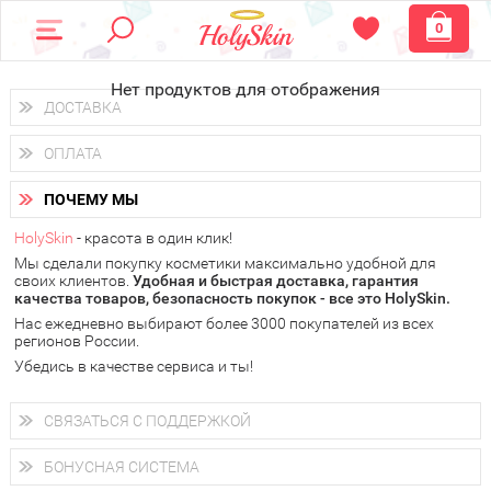
0
Нет продуктов для отображения
ДОСТАВКА
Доставка осуществляется
по всем городам России.
ОПЛАТА
Вы можете выбрать доставку курьером, Почтой России или
получить заказ в пунктах выдачи PickPoint или пункте
Вы можете оплатить свой заказ любым удобным способом:
самовывоза.
ПОЧЕМУ МЫ
наличными деньгами (
QIWI, ЮMoney, WebMoney
);
В 20 городах России доставка осуществляется уже
на
через интернет-банк (Альфа-банк, Сбербанк) и другими
следующий день.
HolySkin
- красота в один клик!
электронными способами.
Мы сделали покупку косметики максимально удобной для
у Вас всегда есть возможность получить
бесплатную
своих клиентов.
доставку от HolySkin.
Удобная и быстрая доставка, гарантия
качества товаров, безопасность покупок - все это HolySkin.
подробнее об условиях доставки и оплаты в Вашем городе
Нас ежедневно выбирают более 3000 покупателей из всех
регионов России.
Убедись в качестве сервиса и ты!
СВЯЗАТЬСЯ С ПОДДЕРЖКОЙ
+7 (800) 707-24-55
Мы будем рады ответить на все Ваши вопросы по работе
БОНУСНАЯ СИСТЕМА
магазина, проконсультировать по товарам, рассказать о