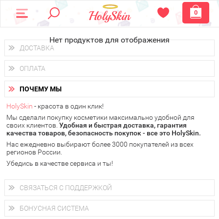
0
Нет продуктов для отображения
ДОСТАВКА
Доставка осуществляется
по всем городам России.
ОПЛАТА
Вы можете выбрать доставку курьером, Почтой России или
получить заказ в пунктах выдачи PickPoint или пункте
Вы можете оплатить свой заказ любым удобным способом:
самовывоза.
ПОЧЕМУ МЫ
наличными деньгами (
QIWI, ЮMoney, WebMoney
);
В 20 городах России доставка осуществляется уже
на
через интернет-банк (Альфа-банк, Сбербанк) и другими
следующий день.
HolySkin
- красота в один клик!
электронными способами.
Мы сделали покупку косметики максимально удобной для
у Вас всегда есть возможность получить
бесплатную
своих клиентов.
доставку от HolySkin.
Удобная и быстрая доставка, гарантия
качества товаров, безопасность покупок - все это HolySkin.
подробнее об условиях доставки и оплаты в Вашем городе
Нас ежедневно выбирают более 3000 покупателей из всех
регионов России.
Убедись в качестве сервиса и ты!
СВЯЗАТЬСЯ С ПОДДЕРЖКОЙ
+7 (800) 707-24-55
Мы будем рады ответить на все Ваши вопросы по работе
БОНУСНАЯ СИСТЕМА
магазина, проконсультировать по товарам, рассказать о