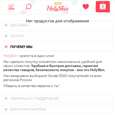
0
Нет продуктов для отображения
ДОСТАВКА
Доставка осуществляется
по всем городам России.
ОПЛАТА
Вы можете выбрать доставку курьером, Почтой России или
получить заказ в пунктах выдачи PickPoint или пункте
Вы можете оплатить свой заказ любым удобным способом:
самовывоза.
ПОЧЕМУ МЫ
наличными деньгами (
QIWI, ЮMoney, WebMoney
);
В 20 городах России доставка осуществляется уже
на
через интернет-банк (Альфа-банк, Сбербанк) и другими
следующий день.
HolySkin
- красота в один клик!
электронными способами.
Мы сделали покупку косметики максимально удобной для
у Вас всегда есть возможность получить
бесплатную
своих клиентов.
доставку от HolySkin.
Удобная и быстрая доставка, гарантия
качества товаров, безопасность покупок - все это HolySkin.
подробнее об условиях доставки и оплаты в Вашем городе
Нас ежедневно выбирают более 3000 покупателей из всех
регионов России.
Убедись в качестве сервиса и ты!
СВЯЗАТЬСЯ С ПОДДЕРЖКОЙ
+7 (800) 707-24-55
Мы будем рады ответить на все Ваши вопросы по работе
БОНУСНАЯ СИСТЕМА
магазина, проконсультировать по товарам, рассказать о