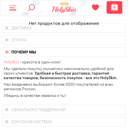
0
Нет продуктов для отображения
ДОСТАВКА
Доставка осуществляется
по всем городам России.
ОПЛАТА
Вы можете выбрать доставку курьером, Почтой России или
получить заказ в пунктах выдачи PickPoint или пункте
Вы можете оплатить свой заказ любым удобным способом:
самовывоза.
ПОЧЕМУ МЫ
наличными деньгами (
QIWI, ЮMoney, WebMoney
);
В 20 городах России доставка осуществляется уже
на
через интернет-банк (Альфа-банк, Сбербанк) и другими
следующий день.
HolySkin
- красота в один клик!
электронными способами.
Мы сделали покупку косметики максимально удобной для
у Вас всегда есть возможность получить
бесплатную
своих клиентов.
доставку от HolySkin.
Удобная и быстрая доставка, гарантия
качества товаров, безопасность покупок - все это HolySkin.
подробнее об условиях доставки и оплаты в Вашем городе
Нас ежедневно выбирают более 3000 покупателей из всех
регионов России.
Убедись в качестве сервиса и ты!
СВЯЗАТЬСЯ С ПОДДЕРЖКОЙ
+7 (800) 707-24-55
Мы будем рады ответить на все Ваши вопросы по работе
БОНУСНАЯ СИСТЕМА
магазина, проконсультировать по товарам, рассказать о