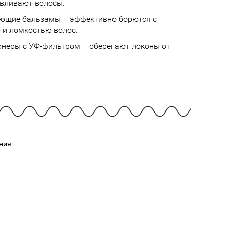
Cмотреть
Cмотреть
вливают волосы.
Прочие аксессуары
Все бренды >>
ющие бальзамы – эффективно борются с
 и ломкостью волос.
неры с УФ-фильтром – оберегают локоны от
ния