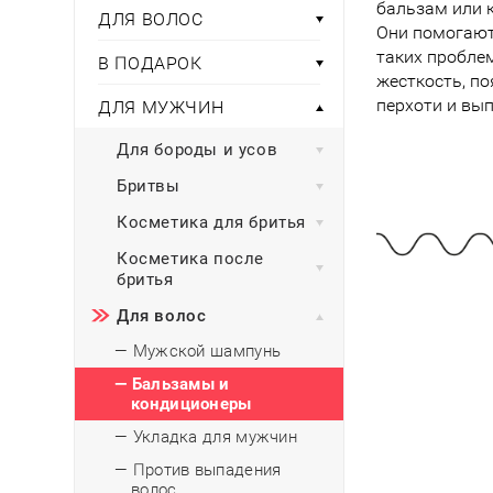
Тени для век
бальзам или 
Румяна
ДЛЯ ВОЛОС
Самый
широкий ассортимент
косметики всегда 
Туши для ресниц
Они помогают
Для фиксации маки
В подарок
Подборки
таких проблем
Тональные основы
В ПОДАРОК
жесткость, п
Хайлайтер / Бронзат
Для мужчин
перхоти и вып
ДЛЯ МУЖЧИН
ДЛЯ ГЛАЗ
Для детей
Для бороды и усов
Базы под тени
Бритвы
Здоровье
Карандаши для глаз
Косметика для бритья
Подводки
Бытовая химия
Тени для век
Косметика после
бритья
Туши для ресниц
Подборки
Для волос
— Мужской шампунь
— Бальзамы и
кондиционеры
— Укладка для мужчин
— Против выпадения
волос