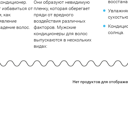
восстана
кондиционер.
Они образуют невидимую
подарочные наборы
в наличии!
Для очистки
 избавиться от
пленку, которая оберегает
яжа
ДЛЯ ГУБ
Увлажня
Универсальные кисти
, как
пряди от вредного
сухостью
Блески
Щеточки
оявление
воздействия различных
ор
Кондицио
Карандаши для губ
адение волос.
факторов. Мужские
Трафареты
солнца.
Помады
кондиционеры для волос
Наборы кистей
выпускаются в нескольких
Тинты
видах:
Нет продуктов для отображе