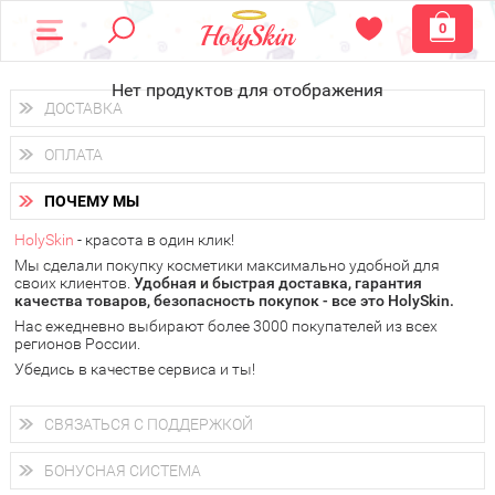
0
Нет продуктов для отображения
ДОСТАВКА
Доставка осуществляется
по всем городам России.
ОПЛАТА
Вы можете выбрать доставку курьером, Почтой России или
получить заказ в пунктах выдачи PickPoint или пункте
Вы можете оплатить свой заказ любым удобным способом:
самовывоза.
ПОЧЕМУ МЫ
наличными деньгами (
QIWI, ЮMoney, WebMoney
);
В 20 городах России доставка осуществляется уже
на
через интернет-банк (Альфа-банк, Сбербанк) и другими
следующий день.
HolySkin
- красота в один клик!
электронными способами.
Мы сделали покупку косметики максимально удобной для
у Вас всегда есть возможность получить
бесплатную
своих клиентов.
доставку от HolySkin.
Удобная и быстрая доставка, гарантия
качества товаров, безопасность покупок - все это HolySkin.
подробнее об условиях доставки и оплаты в Вашем городе
Нас ежедневно выбирают более 3000 покупателей из всех
регионов России.
Убедись в качестве сервиса и ты!
СВЯЗАТЬСЯ С ПОДДЕРЖКОЙ
+7 (800) 707-24-55
Мы будем рады ответить на все Ваши вопросы по работе
БОНУСНАЯ СИСТЕМА
магазина, проконсультировать по товарам, рассказать о