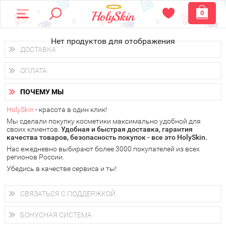
0
Нет продуктов для отображения
ДОСТАВКА
Доставка осуществляется
по всем городам России.
ОПЛАТА
Вы можете выбрать доставку курьером, Почтой России или
получить заказ в пунктах выдачи PickPoint или пункте
Вы можете оплатить свой заказ любым удобным способом:
самовывоза.
ПОЧЕМУ МЫ
наличными деньгами (
QIWI, ЮMoney, WebMoney
);
В 20 городах России доставка осуществляется уже
на
через интернет-банк (Альфа-банк, Сбербанк) и другими
следующий день.
HolySkin
- красота в один клик!
электронными способами.
Мы сделали покупку косметики максимально удобной для
у Вас всегда есть возможность получить
бесплатную
своих клиентов.
доставку от HolySkin.
Удобная и быстрая доставка, гарантия
качества товаров, безопасность покупок - все это HolySkin.
подробнее об условиях доставки и оплаты в Вашем городе
Нас ежедневно выбирают более 3000 покупателей из всех
регионов России.
Убедись в качестве сервиса и ты!
СВЯЗАТЬСЯ С ПОДДЕРЖКОЙ
+7 (800) 707-24-55
Мы будем рады ответить на все Ваши вопросы по работе
БОНУСНАЯ СИСТЕМА
магазина, проконсультировать по товарам, рассказать о