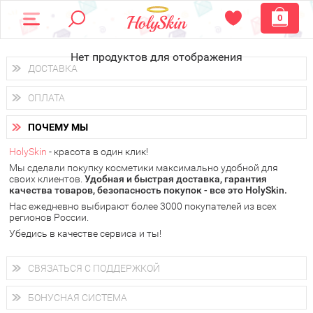
0
Нет продуктов для отображения
ДОСТАВКА
Доставка осуществляется
по всем городам России.
ОПЛАТА
Вы можете выбрать доставку курьером, Почтой России или
получить заказ в пунктах выдачи PickPoint или пункте
Вы можете оплатить свой заказ любым удобным способом:
самовывоза.
ПОЧЕМУ МЫ
наличными деньгами (
QIWI, ЮMoney, WebMoney
);
В 20 городах России доставка осуществляется уже
на
через интернет-банк (Альфа-банк, Сбербанк) и другими
следующий день.
HolySkin
- красота в один клик!
электронными способами.
Мы сделали покупку косметики максимально удобной для
у Вас всегда есть возможность получить
бесплатную
своих клиентов.
доставку от HolySkin.
Удобная и быстрая доставка, гарантия
качества товаров, безопасность покупок - все это HolySkin.
подробнее об условиях доставки и оплаты в Вашем городе
Нас ежедневно выбирают более 3000 покупателей из всех
регионов России.
Убедись в качестве сервиса и ты!
СВЯЗАТЬСЯ С ПОДДЕРЖКОЙ
+7 (800) 707-24-55
Мы будем рады ответить на все Ваши вопросы по работе
БОНУСНАЯ СИСТЕМА
магазина, проконсультировать по товарам, рассказать о