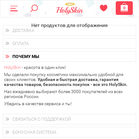
0
Нет продуктов для отображения
ДОСТАВКА
Доставка осуществляется
по всем городам России.
ОПЛАТА
Вы можете выбрать доставку курьером, Почтой России или
получить заказ в пунктах выдачи PickPoint или пункте
Вы можете оплатить свой заказ любым удобным способом:
самовывоза.
ПОЧЕМУ МЫ
наличными деньгами (
QIWI, ЮMoney, WebMoney
);
В 20 городах России доставка осуществляется уже
на
через интернет-банк (Альфа-банк, Сбербанк) и другими
следующий день.
HolySkin
- красота в один клик!
электронными способами.
Мы сделали покупку косметики максимально удобной для
у Вас всегда есть возможность получить
бесплатную
своих клиентов.
доставку от HolySkin.
Удобная и быстрая доставка, гарантия
качества товаров, безопасность покупок - все это HolySkin.
подробнее об условиях доставки и оплаты в Вашем городе
Нас ежедневно выбирают более 3000 покупателей из всех
регионов России.
Убедись в качестве сервиса и ты!
СВЯЗАТЬСЯ С ПОДДЕРЖКОЙ
+7 (800) 707-24-55
Мы будем рады ответить на все Ваши вопросы по работе
БОНУСНАЯ СИСТЕМА
магазина, проконсультировать по товарам, рассказать о