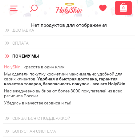
0
Нет продуктов для отображения
ДОСТАВКА
Доставка осуществляется
по всем городам России.
ОПЛАТА
Вы можете выбрать доставку курьером, Почтой России или
получить заказ в пунктах выдачи PickPoint или пункте
Вы можете оплатить свой заказ любым удобным способом:
самовывоза.
ПОЧЕМУ МЫ
наличными деньгами (
QIWI, ЮMoney, WebMoney
);
В 20 городах России доставка осуществляется уже
на
через интернет-банк (Альфа-банк, Сбербанк) и другими
следующий день.
HolySkin
- красота в один клик!
электронными способами.
Мы сделали покупку косметики максимально удобной для
у Вас всегда есть возможность получить
бесплатную
своих клиентов.
доставку от HolySkin.
Удобная и быстрая доставка, гарантия
качества товаров, безопасность покупок - все это HolySkin.
подробнее об условиях доставки и оплаты в Вашем городе
Нас ежедневно выбирают более 3000 покупателей из всех
регионов России.
Убедись в качестве сервиса и ты!
СВЯЗАТЬСЯ С ПОДДЕРЖКОЙ
+7 (800) 707-24-55
Мы будем рады ответить на все Ваши вопросы по работе
БОНУСНАЯ СИСТЕМА
магазина, проконсультировать по товарам, рассказать о