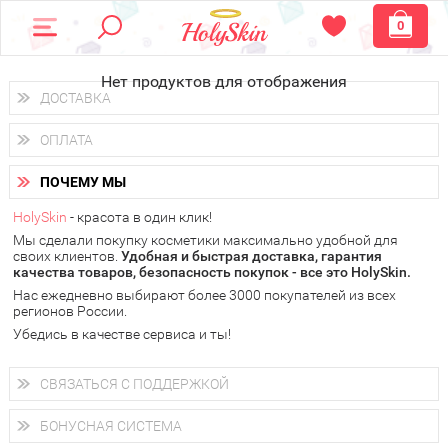
0
Нет продуктов для отображения
ДОСТАВКА
Доставка осуществляется
по всем городам России.
ОПЛАТА
Вы можете выбрать доставку курьером, Почтой России или
получить заказ в пунктах выдачи PickPoint или пункте
Вы можете оплатить свой заказ любым удобным способом:
самовывоза.
ПОЧЕМУ МЫ
наличными деньгами (
QIWI, ЮMoney, WebMoney
);
В 20 городах России доставка осуществляется уже
на
через интернет-банк (Альфа-банк, Сбербанк) и другими
следующий день.
HolySkin
- красота в один клик!
электронными способами.
Мы сделали покупку косметики максимально удобной для
у Вас всегда есть возможность получить
бесплатную
своих клиентов.
доставку от HolySkin.
Удобная и быстрая доставка, гарантия
качества товаров, безопасность покупок - все это HolySkin.
подробнее об условиях доставки и оплаты в Вашем городе
Нас ежедневно выбирают более 3000 покупателей из всех
регионов России.
Убедись в качестве сервиса и ты!
СВЯЗАТЬСЯ С ПОДДЕРЖКОЙ
+7 (800) 707-24-55
Мы будем рады ответить на все Ваши вопросы по работе
БОНУСНАЯ СИСТЕМА
магазина, проконсультировать по товарам, рассказать о