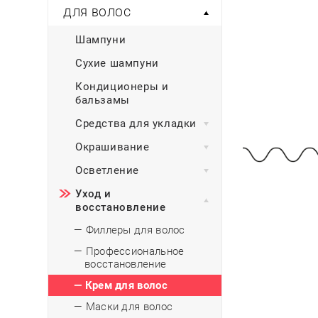
Тени для век
Румяна
ДЛЯ ВОЛОС
Самый
широкий ассортимент
косметики всегда 
Туши для ресниц
Для фиксации маки
В подарок
Подборки
Шампуни
Тональные основы
Хайлайтер / Бронзат
Для мужчин
Сухие шампуни
Кондиционеры и
ДЛЯ ГЛАЗ
Для детей
бальзамы
Базы под тени
Средства для укладки
Здоровье
Карандаши для глаз
Окрашивание
Подводки
Бытовая химия
Тени для век
Осветление
Туши для ресниц
Подборки
Уход и
восстановление
— Филлеры для волос
— Профессиональное
восстановление
— Крем для волос
— Маски для волос