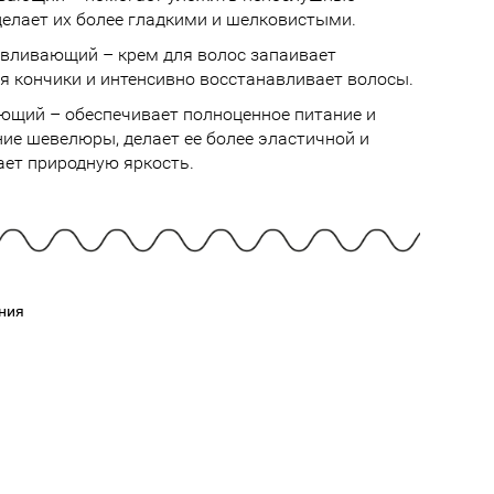
Cмотреть
Cмотреть
Прочие аксессуары
делает их более гладкими и шелковистыми.
Все бренды >>
вливающий – крем для волос запаивает
я кончики и интенсивно восстанавливает волосы.
щий – обеспечивает полноценное питание и
ие шевелюры, делает ее более эластичной и
ет природную яркость.
ния