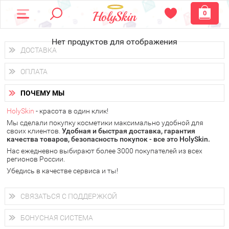
0
Нет продуктов для отображения
ДОСТАВКА
Доставка осуществляется
по всем городам России.
ОПЛАТА
Вы можете выбрать доставку курьером, Почтой России или
получить заказ в пунктах выдачи PickPoint или пункте
Вы можете оплатить свой заказ любым удобным способом:
самовывоза.
ПОЧЕМУ МЫ
наличными деньгами (
QIWI, ЮMoney, WebMoney
);
В 20 городах России доставка осуществляется уже
на
через интернет-банк (Альфа-банк, Сбербанк) и другими
следующий день.
HolySkin
- красота в один клик!
электронными способами.
Мы сделали покупку косметики максимально удобной для
у Вас всегда есть возможность получить
бесплатную
своих клиентов.
доставку от HolySkin.
Удобная и быстрая доставка, гарантия
качества товаров, безопасность покупок - все это HolySkin.
подробнее об условиях доставки и оплаты в Вашем городе
Нас ежедневно выбирают более 3000 покупателей из всех
регионов России.
Убедись в качестве сервиса и ты!
СВЯЗАТЬСЯ С ПОДДЕРЖКОЙ
+7 (800) 707-24-55
Мы будем рады ответить на все Ваши вопросы по работе
БОНУСНАЯ СИСТЕМА
магазина, проконсультировать по товарам, рассказать о