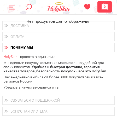
0
Нет продуктов для отображения
ДОСТАВКА
Доставка осуществляется
по всем городам России.
ОПЛАТА
Вы можете выбрать доставку курьером, Почтой России или
получить заказ в пунктах выдачи PickPoint или пункте
Вы можете оплатить свой заказ любым удобным способом:
самовывоза.
ПОЧЕМУ МЫ
наличными деньгами (
QIWI, ЮMoney, WebMoney
);
В 20 городах России доставка осуществляется уже
на
через интернет-банк (Альфа-банк, Сбербанк) и другими
следующий день.
HolySkin
- красота в один клик!
электронными способами.
Мы сделали покупку косметики максимально удобной для
у Вас всегда есть возможность получить
бесплатную
своих клиентов.
доставку от HolySkin.
Удобная и быстрая доставка, гарантия
качества товаров, безопасность покупок - все это HolySkin.
подробнее об условиях доставки и оплаты в Вашем городе
Нас ежедневно выбирают более 3000 покупателей из всех
регионов России.
Убедись в качестве сервиса и ты!
СВЯЗАТЬСЯ С ПОДДЕРЖКОЙ
+7 (800) 707-24-55
Мы будем рады ответить на все Ваши вопросы по работе
БОНУСНАЯ СИСТЕМА
магазина, проконсультировать по товарам, рассказать о