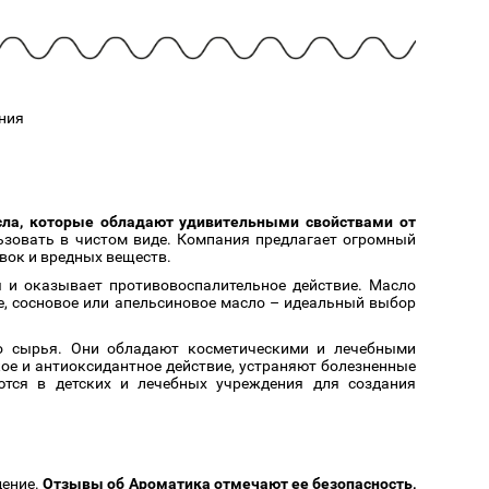
Cмотреть
Cмотреть
Прочие аксессуары
Все бренды >>
ния
сла, которые обладают удивительными свойствами от
ьзовать в чистом виде. Компания предлагает огромный
вок и вредных веществ.
 и оказывает противовоспалительное действие. Масло
, сосновое или апельсиновое масло – идеальный выбор
го сырья. Они обладают косметическими и лечебными
ое и антиоксидантное действие, устраняют болезненные
ются в детских и лечебных учреждения для создания
дение.
Отзывы об Ароматика отмечают ее безопасность,