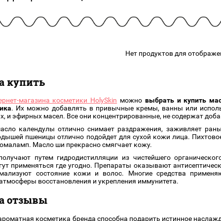
подарочные наборы
в наличии!
Для очистки
яжа
ДЛЯ ГУБ
Универсальные кисти
Блески
Щеточки
ор
Карандаши для губ
Трафареты
Нет продуктов для отображе
Помады
Наборы кистей
Тинты
а купить
ернет-магазина косметики HolySkin
можно
выбрать и купить ма
ика
. Их можно добавлять в привычные кремы, ванны или испол
х, и эфирных масел. Все они концентрированные, не содержат доба
масло календулы отлично снимает раздражения, заживляет раны
дышей пшеницы отлично подойдет для сухой кожи лица. Пихтовое
ромаламп. Масло ши прекрасно смягчает кожу.
получают путем гидродистилляции из чистейшего органическо
гут применяться где угодно. Препараты оказывают антисептическ
рмализуют состояние кожи и волос. Многие средства применя
атмосферы восстановления и укрепления иммунитета.
а отзывы
ароматная косметика бренда способна подарить истинное наслаж