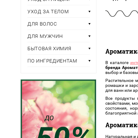
Тени для век
Румяна
Самый
широкий ассортимент
косметики всегда 
Туши для ресниц
Для фиксации маки
В подарок
УХОД ЗА ТЕЛОМ
Подборки
Тональные основы
ДЛЯ ВОЛОС
Хайлайтер / Бронзат
Для мужчин
ДЛЯ МУЖЧИН
ДЛЯ ГЛАЗ
Для детей
БЫТОВАЯ ХИМИЯ
Базы под тени
Ароматик
Здоровье
Карандаши для глаз
ПО ИНГРЕДИЕНТАМ
В каталоге
инт
Подводки
бренда Аромат
Бытовая химия
Тени для век
выбор и базовы
Туши для ресниц
Растительное 
Подборки
ромашки и заро
для ванн или а
Все продукты 
свойствами, мо
состояния, но
благоприятной 
Ароматик
Натуральная и 