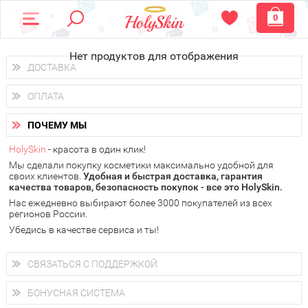
0
Нет продуктов для отображения
ДОСТАВКА
Доставка осуществляется
по всем городам России.
ОПЛАТА
Вы можете выбрать доставку курьером, Почтой России или
получить заказ в пунктах выдачи PickPoint или пункте
Вы можете оплатить свой заказ любым удобным способом:
самовывоза.
ПОЧЕМУ МЫ
наличными деньгами (
QIWI, ЮMoney, WebMoney
);
В 20 городах России доставка осуществляется уже
на
через интернет-банк (Альфа-банк, Сбербанк) и другими
следующий день.
HolySkin
- красота в один клик!
электронными способами.
Мы сделали покупку косметики максимально удобной для
у Вас всегда есть возможность получить
бесплатную
своих клиентов.
доставку от HolySkin.
Удобная и быстрая доставка, гарантия
качества товаров, безопасность покупок - все это HolySkin.
подробнее об условиях доставки и оплаты в Вашем городе
Нас ежедневно выбирают более 3000 покупателей из всех
регионов России.
Убедись в качестве сервиса и ты!
СВЯЗАТЬСЯ С ПОДДЕРЖКОЙ
+7 (800) 707-24-55
Мы будем рады ответить на все Ваши вопросы по работе
БОНУСНАЯ СИСТЕМА
магазина, проконсультировать по товарам, рассказать о