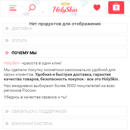
0
Нет продуктов для отображения
ДОСТАВКА
Доставка осуществляется
по всем городам России.
ОПЛАТА
Вы можете выбрать доставку курьером, Почтой России или
получить заказ в пунктах выдачи PickPoint или пункте
Вы можете оплатить свой заказ любым удобным способом:
самовывоза.
ПОЧЕМУ МЫ
наличными деньгами (
QIWI, ЮMoney, WebMoney
);
В 20 городах России доставка осуществляется уже
на
через интернет-банк (Альфа-банк, Сбербанк) и другими
следующий день.
HolySkin
- красота в один клик!
электронными способами.
Мы сделали покупку косметики максимально удобной для
у Вас всегда есть возможность получить
бесплатную
своих клиентов.
доставку от HolySkin.
Удобная и быстрая доставка, гарантия
качества товаров, безопасность покупок - все это HolySkin.
подробнее об условиях доставки и оплаты в Вашем городе
Нас ежедневно выбирают более 3000 покупателей из всех
регионов России.
Убедись в качестве сервиса и ты!
СВЯЗАТЬСЯ С ПОДДЕРЖКОЙ
+7 (800) 707-24-55
Мы будем рады ответить на все Ваши вопросы по работе
БОНУСНАЯ СИСТЕМА
магазина, проконсультировать по товарам, рассказать о