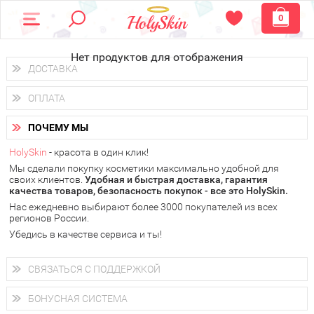
0
Нет продуктов для отображения
ДОСТАВКА
Доставка осуществляется
по всем городам России.
ОПЛАТА
Вы можете выбрать доставку курьером, Почтой России или
получить заказ в пунктах выдачи PickPoint или пункте
Вы можете оплатить свой заказ любым удобным способом:
самовывоза.
ПОЧЕМУ МЫ
наличными деньгами (
QIWI, ЮMoney, WebMoney
);
В 20 городах России доставка осуществляется уже
на
через интернет-банк (Альфа-банк, Сбербанк) и другими
следующий день.
HolySkin
- красота в один клик!
электронными способами.
Мы сделали покупку косметики максимально удобной для
у Вас всегда есть возможность получить
бесплатную
своих клиентов.
доставку от HolySkin.
Удобная и быстрая доставка, гарантия
качества товаров, безопасность покупок - все это HolySkin.
подробнее об условиях доставки и оплаты в Вашем городе
Нас ежедневно выбирают более 3000 покупателей из всех
регионов России.
Убедись в качестве сервиса и ты!
СВЯЗАТЬСЯ С ПОДДЕРЖКОЙ
+7 (800) 707-24-55
Мы будем рады ответить на все Ваши вопросы по работе
БОНУСНАЯ СИСТЕМА
магазина, проконсультировать по товарам, рассказать о