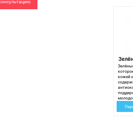
консультацию
Зелё
Зелёный
которо
кожей и
содерж
антиок
поддер
молодо
Пер