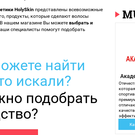
етики HolySkin
представлены всевозможные
M
о, продукты, которые сделают волосы
В нашем магазине Вы можете
выбрать и
 наши специалисты помогут подобрать
ожете найти
что искали?
Акад
Отечест
которая
жно подобрать
спортив
премиум
отлича
ство?
качеств
эффект
Ка