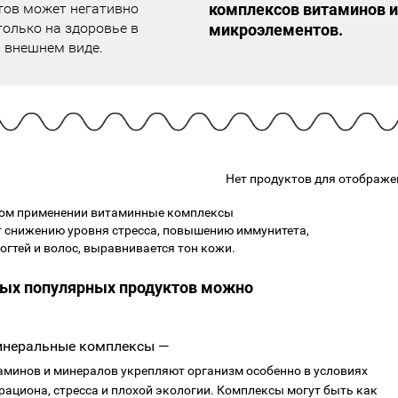
ов может негативно
комплексов витаминов и
подарочные наборы
в наличии!
Для очистки
только на здоровье в
яжа
микроэлементов.
ДЛЯ ГУБ
Универсальные кисти
а внешнем виде.
Блески
Щеточки
ор
Карандаши для губ
Трафареты
Помады
Наборы кистей
Тинты
Нет продуктов для отображе
ном применении витаминные комплексы
 снижению уровня стресса, повышению иммунитета,
огтей и волос, выравнивается тон кожи.
ых популярных продуктов можно
инеральные комплексы —
минов и минералов укрепляют организм особенно в условиях
рациона, стресса и плохой экологии. Комплексы могут быть как