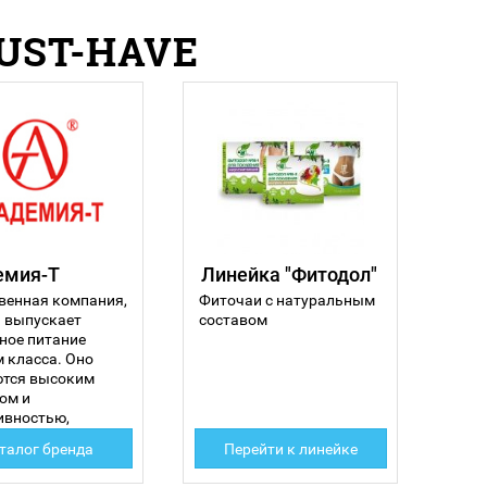
UST-HAVE
емия-Т
Линейка "Фитодол"
венная компания,
Фиточаи с натуральным
 выпускает
составом
ное питание
 класса. Оно
ются высоким
ом и
ивностью,
талог бренда
Перейти к линейке