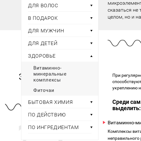
Тени для век
Румяна
микроэлемент
ДЛЯ ВОЛОС
Самый
широкий ассортимент
косметики всегда 
Туши для ресниц
сказаться не 
Для фиксации маки
В подарок
Подборки
целом, но и н
Тональные основы
В ПОДАРОК
Хайлайтер / Бронзат
Для мужчин
ДЛЯ МУЖЧИН
ДЛЯ ГЛАЗ
Для детей
ДЛЯ ДЕТЕЙ
Базы под тени
ЗДОРОВЬЕ
Здоровье
Карандаши для глаз
Подводки
Витаминно-
Бытовая химия
Тени для век
Здоровье
минеральные
При регуляр
комплексы
Туши для ресниц
способствуют
Подборки
укреплению н
Фиточаи
Среди сам
БЫТОВАЯ ХИМИЯ
выделить:
ПО ДЕЙСТВИЮ
Витаминно-м
ПО ИНГРЕДИЕНТАМ
Комплексы вита
неправильного 