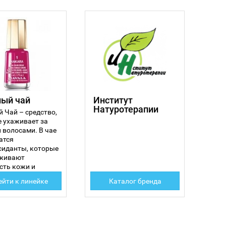
ный чай
Институт
Натуротерапии
 Чай – средство,
е ухаживает за
 волосами. В чае
атся
сиданты, которые
живают
сть кожи и
ейти к линейке
Каталог бренда