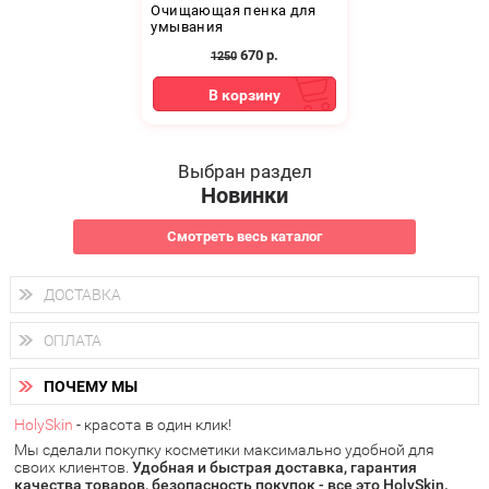
Очищающая пенка для
умывания
670
р.
1250
В корзину
Выбран раздел
Новинки
Смотреть весь каталог
ДОСТАВКА
Доставка осуществляется
по всем городам России.
ОПЛАТА
Вы можете выбрать доставку курьером, Почтой России или
получить заказ в пунктах выдачи PickPoint или пункте
Вы можете оплатить свой заказ любым удобным способом:
самовывоза.
ПОЧЕМУ МЫ
наличными деньгами (
QIWI, ЮMoney, WebMoney
);
В 20 городах России доставка осуществляется уже
на
через интернет-банк (Альфа-банк, Сбербанк) и другими
следующий день.
HolySkin
- красота в один клик!
электронными способами.
Мы сделали покупку косметики максимально удобной для
у Вас всегда есть возможность получить
бесплатную
своих клиентов.
доставку от HolySkin.
Удобная и быстрая доставка, гарантия
качества товаров, безопасность покупок - все это HolySkin.