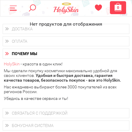
0
Нет продуктов для отображения
ДОСТАВКА
Доставка осуществляется
по всем городам России.
ОПЛАТА
Вы можете выбрать доставку курьером, Почтой России или
получить заказ в пунктах выдачи PickPoint или пункте
Вы можете оплатить свой заказ любым удобным способом:
самовывоза.
ПОЧЕМУ МЫ
наличными деньгами (
QIWI, ЮMoney, WebMoney
);
В 20 городах России доставка осуществляется уже
на
через интернет-банк (Альфа-банк, Сбербанк) и другими
следующий день.
HolySkin
- красота в один клик!
электронными способами.
Мы сделали покупку косметики максимально удобной для
у Вас всегда есть возможность получить
бесплатную
своих клиентов.
доставку от HolySkin.
Удобная и быстрая доставка, гарантия
качества товаров, безопасность покупок - все это HolySkin.
подробнее об условиях доставки и оплаты в Вашем городе
Нас ежедневно выбирают более 3000 покупателей из всех
регионов России.
Убедись в качестве сервиса и ты!
СВЯЗАТЬСЯ С ПОДДЕРЖКОЙ
+7 (800) 707-24-55
Мы будем рады ответить на все Ваши вопросы по работе
БОНУСНАЯ СИСТЕМА
магазина, проконсультировать по товарам, рассказать о