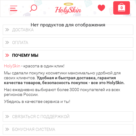
0
Нет продуктов для отображения
ДОСТАВКА
Доставка осуществляется
по всем городам России.
ОПЛАТА
Вы можете выбрать доставку курьером, Почтой России или
получить заказ в пунктах выдачи PickPoint или пункте
Вы можете оплатить свой заказ любым удобным способом:
самовывоза.
ПОЧЕМУ МЫ
наличными деньгами (
QIWI, ЮMoney, WebMoney
);
В 20 городах России доставка осуществляется уже
на
через интернет-банк (Альфа-банк, Сбербанк) и другими
следующий день.
HolySkin
- красота в один клик!
электронными способами.
Мы сделали покупку косметики максимально удобной для
у Вас всегда есть возможность получить
бесплатную
своих клиентов.
доставку от HolySkin.
Удобная и быстрая доставка, гарантия
качества товаров, безопасность покупок - все это HolySkin.
подробнее об условиях доставки и оплаты в Вашем городе
Нас ежедневно выбирают более 3000 покупателей из всех
регионов России.
Убедись в качестве сервиса и ты!
СВЯЗАТЬСЯ С ПОДДЕРЖКОЙ
+7 (800) 707-24-55
Мы будем рады ответить на все Ваши вопросы по работе
БОНУСНАЯ СИСТЕМА
магазина, проконсультировать по товарам, рассказать о