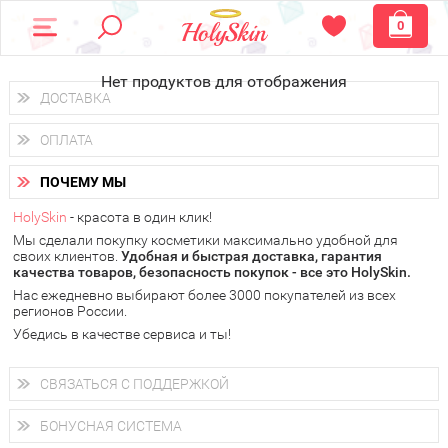
0
Нет продуктов для отображения
ДОСТАВКА
Доставка осуществляется
по всем городам России.
ОПЛАТА
Вы можете выбрать доставку курьером, Почтой России или
получить заказ в пунктах выдачи PickPoint или пункте
Вы можете оплатить свой заказ любым удобным способом:
самовывоза.
ПОЧЕМУ МЫ
наличными деньгами (
QIWI, ЮMoney, WebMoney
);
В 20 городах России доставка осуществляется уже
на
через интернет-банк (Альфа-банк, Сбербанк) и другими
следующий день.
HolySkin
- красота в один клик!
электронными способами.
Мы сделали покупку косметики максимально удобной для
у Вас всегда есть возможность получить
бесплатную
своих клиентов.
доставку от HolySkin.
Удобная и быстрая доставка, гарантия
качества товаров, безопасность покупок - все это HolySkin.
подробнее об условиях доставки и оплаты в Вашем городе
Нас ежедневно выбирают более 3000 покупателей из всех
регионов России.
Убедись в качестве сервиса и ты!
СВЯЗАТЬСЯ С ПОДДЕРЖКОЙ
+7 (800) 707-24-55
Мы будем рады ответить на все Ваши вопросы по работе
БОНУСНАЯ СИСТЕМА
магазина, проконсультировать по товарам, рассказать о