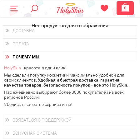
0
Нет продуктов для отображения
ДОСТАВКА
Доставка осуществляется
по всем городам России.
ОПЛАТА
Вы можете выбрать доставку курьером, Почтой России или
получить заказ в пунктах выдачи PickPoint или пункте
Вы можете оплатить свой заказ любым удобным способом:
самовывоза.
ПОЧЕМУ МЫ
наличными деньгами (
QIWI, ЮMoney, WebMoney
);
В 20 городах России доставка осуществляется уже
на
через интернет-банк (Альфа-банк, Сбербанк) и другими
следующий день.
HolySkin
- красота в один клик!
электронными способами.
Мы сделали покупку косметики максимально удобной для
у Вас всегда есть возможность получить
бесплатную
своих клиентов.
доставку от HolySkin.
Удобная и быстрая доставка, гарантия
качества товаров, безопасность покупок - все это HolySkin.
подробнее об условиях доставки и оплаты в Вашем городе
Нас ежедневно выбирают более 3000 покупателей из всех
регионов России.
Убедись в качестве сервиса и ты!
СВЯЗАТЬСЯ С ПОДДЕРЖКОЙ
+7 (800) 707-24-55
Мы будем рады ответить на все Ваши вопросы по работе
БОНУСНАЯ СИСТЕМА
магазина, проконсультировать по товарам, рассказать о