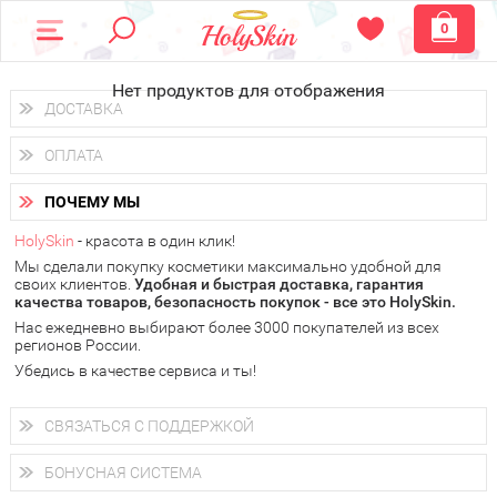
0
Нет продуктов для отображения
ДОСТАВКА
Доставка осуществляется
по всем городам России.
ОПЛАТА
Вы можете выбрать доставку курьером, Почтой России или
получить заказ в пунктах выдачи PickPoint или пункте
Вы можете оплатить свой заказ любым удобным способом:
самовывоза.
ПОЧЕМУ МЫ
наличными деньгами (
QIWI, ЮMoney, WebMoney
);
В 20 городах России доставка осуществляется уже
на
через интернет-банк (Альфа-банк, Сбербанк) и другими
следующий день.
HolySkin
- красота в один клик!
электронными способами.
Мы сделали покупку косметики максимально удобной для
у Вас всегда есть возможность получить
бесплатную
своих клиентов.
доставку от HolySkin.
Удобная и быстрая доставка, гарантия
качества товаров, безопасность покупок - все это HolySkin.
подробнее об условиях доставки и оплаты в Вашем городе
Нас ежедневно выбирают более 3000 покупателей из всех
регионов России.
Убедись в качестве сервиса и ты!
СВЯЗАТЬСЯ С ПОДДЕРЖКОЙ
+7 (800) 707-24-55
Мы будем рады ответить на все Ваши вопросы по работе
БОНУСНАЯ СИСТЕМА
магазина, проконсультировать по товарам, рассказать о