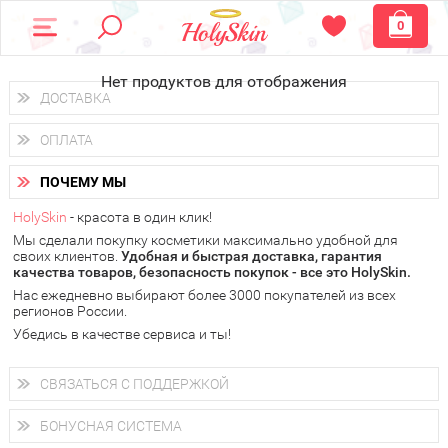
0
Нет продуктов для отображения
ДОСТАВКА
Доставка осуществляется
по всем городам России.
ОПЛАТА
Вы можете выбрать доставку курьером, Почтой России или
получить заказ в пунктах выдачи PickPoint или пункте
Вы можете оплатить свой заказ любым удобным способом:
самовывоза.
ПОЧЕМУ МЫ
наличными деньгами (
QIWI, ЮMoney, WebMoney
);
В 20 городах России доставка осуществляется уже
на
через интернет-банк (Альфа-банк, Сбербанк) и другими
следующий день.
HolySkin
- красота в один клик!
электронными способами.
Мы сделали покупку косметики максимально удобной для
у Вас всегда есть возможность получить
бесплатную
своих клиентов.
доставку от HolySkin.
Удобная и быстрая доставка, гарантия
качества товаров, безопасность покупок - все это HolySkin.
подробнее об условиях доставки и оплаты в Вашем городе
Нас ежедневно выбирают более 3000 покупателей из всех
регионов России.
Убедись в качестве сервиса и ты!
СВЯЗАТЬСЯ С ПОДДЕРЖКОЙ
+7 (800) 707-24-55
Мы будем рады ответить на все Ваши вопросы по работе
БОНУСНАЯ СИСТЕМА
магазина, проконсультировать по товарам, рассказать о