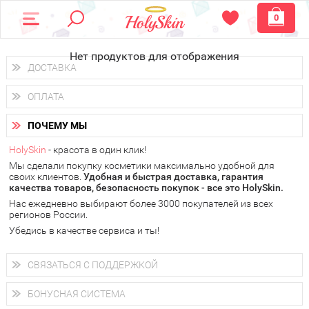
0
Нет продуктов для отображения
ДОСТАВКА
Доставка осуществляется
по всем городам России.
ОПЛАТА
Вы можете выбрать доставку курьером, Почтой России или
получить заказ в пунктах выдачи PickPoint или пункте
Вы можете оплатить свой заказ любым удобным способом:
самовывоза.
ПОЧЕМУ МЫ
наличными деньгами (
QIWI, ЮMoney, WebMoney
);
В 20 городах России доставка осуществляется уже
на
через интернет-банк (Альфа-банк, Сбербанк) и другими
следующий день.
HolySkin
- красота в один клик!
электронными способами.
Мы сделали покупку косметики максимально удобной для
у Вас всегда есть возможность получить
бесплатную
своих клиентов.
доставку от HolySkin.
Удобная и быстрая доставка, гарантия
качества товаров, безопасность покупок - все это HolySkin.
подробнее об условиях доставки и оплаты в Вашем городе
Нас ежедневно выбирают более 3000 покупателей из всех
регионов России.
Убедись в качестве сервиса и ты!
СВЯЗАТЬСЯ С ПОДДЕРЖКОЙ
+7 (800) 707-24-55
Мы будем рады ответить на все Ваши вопросы по работе
БОНУСНАЯ СИСТЕМА
магазина, проконсультировать по товарам, рассказать о