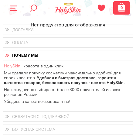
0
Нет продуктов для отображения
ДОСТАВКА
Доставка осуществляется
по всем городам России.
ОПЛАТА
Вы можете выбрать доставку курьером, Почтой России или
получить заказ в пунктах выдачи PickPoint или пункте
Вы можете оплатить свой заказ любым удобным способом:
самовывоза.
ПОЧЕМУ МЫ
наличными деньгами (
QIWI, ЮMoney, WebMoney
);
В 20 городах России доставка осуществляется уже
на
через интернет-банк (Альфа-банк, Сбербанк) и другими
следующий день.
HolySkin
- красота в один клик!
электронными способами.
Мы сделали покупку косметики максимально удобной для
у Вас всегда есть возможность получить
бесплатную
своих клиентов.
доставку от HolySkin.
Удобная и быстрая доставка, гарантия
качества товаров, безопасность покупок - все это HolySkin.
подробнее об условиях доставки и оплаты в Вашем городе
Нас ежедневно выбирают более 3000 покупателей из всех
регионов России.
Убедись в качестве сервиса и ты!
СВЯЗАТЬСЯ С ПОДДЕРЖКОЙ
+7 (800) 707-24-55
Мы будем рады ответить на все Ваши вопросы по работе
БОНУСНАЯ СИСТЕМА
магазина, проконсультировать по товарам, рассказать о