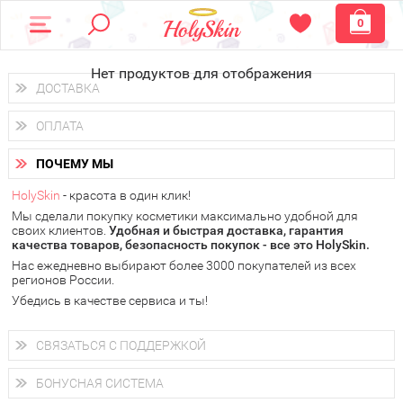
0
Нет продуктов для отображения
ДОСТАВКА
Доставка осуществляется
по всем городам России.
ОПЛАТА
Вы можете выбрать доставку курьером, Почтой России или
получить заказ в пунктах выдачи PickPoint или пункте
Вы можете оплатить свой заказ любым удобным способом:
самовывоза.
ПОЧЕМУ МЫ
наличными деньгами (
QIWI, ЮMoney, WebMoney
);
В 20 городах России доставка осуществляется уже
на
через интернет-банк (Альфа-банк, Сбербанк) и другими
следующий день.
HolySkin
- красота в один клик!
электронными способами.
Мы сделали покупку косметики максимально удобной для
у Вас всегда есть возможность получить
бесплатную
своих клиентов.
доставку от HolySkin.
Удобная и быстрая доставка, гарантия
качества товаров, безопасность покупок - все это HolySkin.
подробнее об условиях доставки и оплаты в Вашем городе
Нас ежедневно выбирают более 3000 покупателей из всех
регионов России.
Убедись в качестве сервиса и ты!
СВЯЗАТЬСЯ С ПОДДЕРЖКОЙ
+7 (800) 707-24-55
Мы будем рады ответить на все Ваши вопросы по работе
БОНУСНАЯ СИСТЕМА
магазина, проконсультировать по товарам, рассказать о