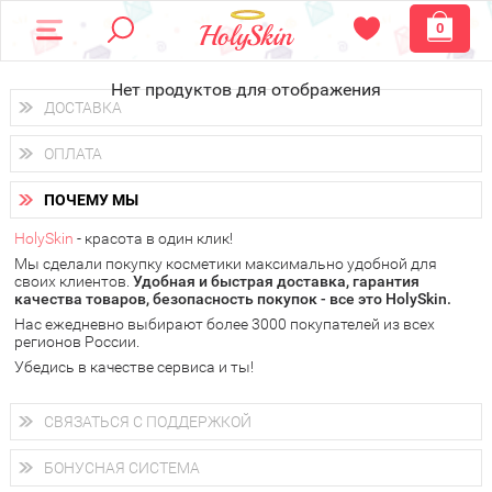
0
Нет продуктов для отображения
ДОСТАВКА
Доставка осуществляется
по всем городам России.
ОПЛАТА
Вы можете выбрать доставку курьером, Почтой России или
получить заказ в пунктах выдачи PickPoint или пункте
Вы можете оплатить свой заказ любым удобным способом:
самовывоза.
ПОЧЕМУ МЫ
наличными деньгами (
QIWI, ЮMoney, WebMoney
);
В 20 городах России доставка осуществляется уже
на
через интернет-банк (Альфа-банк, Сбербанк) и другими
следующий день.
HolySkin
- красота в один клик!
электронными способами.
Мы сделали покупку косметики максимально удобной для
у Вас всегда есть возможность получить
бесплатную
своих клиентов.
доставку от HolySkin.
Удобная и быстрая доставка, гарантия
качества товаров, безопасность покупок - все это HolySkin.
подробнее об условиях доставки и оплаты в Вашем городе
Нас ежедневно выбирают более 3000 покупателей из всех
регионов России.
Убедись в качестве сервиса и ты!
СВЯЗАТЬСЯ С ПОДДЕРЖКОЙ
+7 (800) 707-24-55
Мы будем рады ответить на все Ваши вопросы по работе
БОНУСНАЯ СИСТЕМА
магазина, проконсультировать по товарам, рассказать о