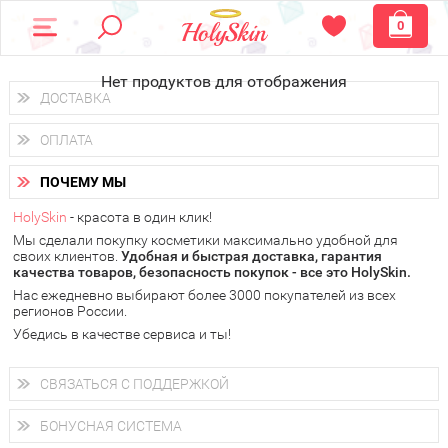
0
Нет продуктов для отображения
ДОСТАВКА
Доставка осуществляется
по всем городам России.
ОПЛАТА
Вы можете выбрать доставку курьером, Почтой России или
получить заказ в пунктах выдачи PickPoint или пункте
Вы можете оплатить свой заказ любым удобным способом:
самовывоза.
ПОЧЕМУ МЫ
наличными деньгами (
QIWI, ЮMoney, WebMoney
);
В 20 городах России доставка осуществляется уже
на
через интернет-банк (Альфа-банк, Сбербанк) и другими
следующий день.
HolySkin
- красота в один клик!
электронными способами.
Мы сделали покупку косметики максимально удобной для
у Вас всегда есть возможность получить
бесплатную
своих клиентов.
доставку от HolySkin.
Удобная и быстрая доставка, гарантия
качества товаров, безопасность покупок - все это HolySkin.
подробнее об условиях доставки и оплаты в Вашем городе
Нас ежедневно выбирают более 3000 покупателей из всех
регионов России.
Убедись в качестве сервиса и ты!
СВЯЗАТЬСЯ С ПОДДЕРЖКОЙ
+7 (800) 707-24-55
Мы будем рады ответить на все Ваши вопросы по работе
БОНУСНАЯ СИСТЕМА
магазина, проконсультировать по товарам, рассказать о