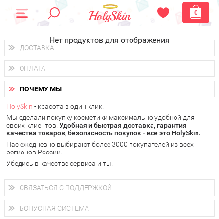
0
Нет продуктов для отображения
ДОСТАВКА
Доставка осуществляется
по всем городам России.
ОПЛАТА
Вы можете выбрать доставку курьером, Почтой России или
получить заказ в пунктах выдачи PickPoint или пункте
Вы можете оплатить свой заказ любым удобным способом:
самовывоза.
ПОЧЕМУ МЫ
наличными деньгами (
QIWI, ЮMoney, WebMoney
);
В 20 городах России доставка осуществляется уже
на
через интернет-банк (Альфа-банк, Сбербанк) и другими
следующий день.
HolySkin
- красота в один клик!
электронными способами.
Мы сделали покупку косметики максимально удобной для
у Вас всегда есть возможность получить
бесплатную
своих клиентов.
доставку от HolySkin.
Удобная и быстрая доставка, гарантия
качества товаров, безопасность покупок - все это HolySkin.
подробнее об условиях доставки и оплаты в Вашем городе
Нас ежедневно выбирают более 3000 покупателей из всех
регионов России.
Убедись в качестве сервиса и ты!
СВЯЗАТЬСЯ С ПОДДЕРЖКОЙ
+7 (800) 707-24-55
Мы будем рады ответить на все Ваши вопросы по работе
БОНУСНАЯ СИСТЕМА
магазина, проконсультировать по товарам, рассказать о