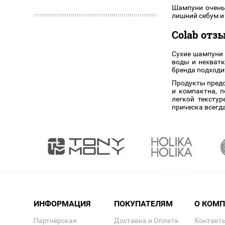
Шампуни очень 
лишний себум и
Colab отз
Сухие шампуни 
воды и нехват
бренда подходи
Продукты предс
и компактна, 
легкой тексту
прическа всегд
ИНФОРМАЦИЯ
ПОКУПАТЕЛЯМ
О КОМ
Партнёрская
Доставка и Оплата
Контакт