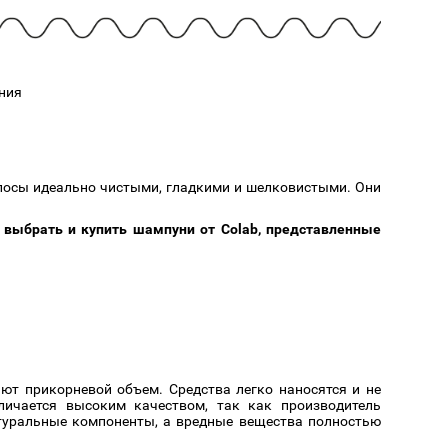
Cмотреть
Cмотреть
Прочие аксессуары
Все бренды >>
ния
лосы идеально чистыми, гладкими и шелковистыми. Они
о
выбрать и купить шампуни от Colab, представленные
ют прикорневой объем. Средства легко наносятся и не
личается высоким качеством, так как производитель
атуральные компоненты, а вредные вещества полностью