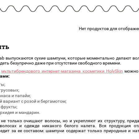
подарочные наборы
в наличии!
Для очистки
яжа
ДЛЯ ГУБ
Универсальные кисти
Блески
Щеточки
ор
Карандаши для губ
Нет продуктов для отображе
Трафареты
Помады
Наборы кистей
Тинты
ить
ab выпускаются сухие шампуни, которые моментально делают во
деть безупречно даже при отсутствии свободного времени.
е
мультибрендового интернет-магазина косметики HolySkin
можн
ами:
ты;
трусовых;
наса и папайи;
й вариант с розой и бергамотом;
 фрукты;
орхидея и мандарин.
не только очищают волосы, но и укрепляют их структуру, прида
волосах и одежде никакого белого налета. Вся продукция от
ледит за ее составом: шампуни содержат только природные и н