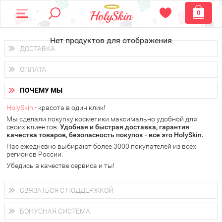
0
Нет продуктов для отображения
ДОСТАВКА
Доставка осуществляется
по всем городам России.
ОПЛАТА
Вы можете выбрать доставку курьером, Почтой России или
получить заказ в пунктах выдачи PickPoint или пункте
Вы можете оплатить свой заказ любым удобным способом:
самовывоза.
ПОЧЕМУ МЫ
наличными деньгами (
QIWI, ЮMoney, WebMoney
);
В 20 городах России доставка осуществляется уже
на
через интернет-банк (Альфа-банк, Сбербанк) и другими
следующий день.
HolySkin
- красота в один клик!
электронными способами.
Мы сделали покупку косметики максимально удобной для
у Вас всегда есть возможность получить
бесплатную
своих клиентов.
доставку от HolySkin.
Удобная и быстрая доставка, гарантия
качества товаров, безопасность покупок - все это HolySkin.
подробнее об условиях доставки и оплаты в Вашем городе
Нас ежедневно выбирают более 3000 покупателей из всех
регионов России.
Убедись в качестве сервиса и ты!
СВЯЗАТЬСЯ С ПОДДЕРЖКОЙ
+7 (800) 707-24-55
Мы будем рады ответить на все Ваши вопросы по работе
БОНУСНАЯ СИСТЕМА
магазина, проконсультировать по товарам, рассказать о