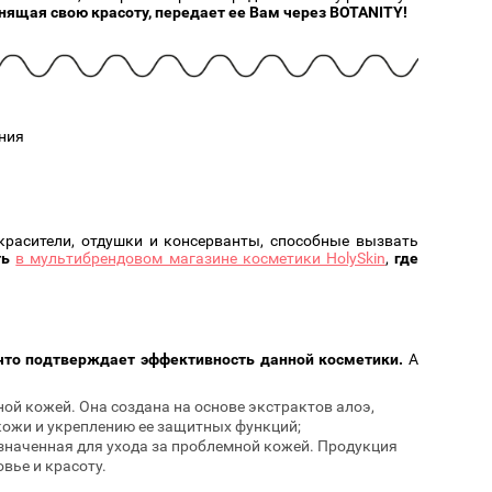
Cмотреть
Cмотреть
Прочие аксессуары
нящая свою красоту, передает ее Вам через BOTANITY!
Все бренды >>
ния
красители, отдушки и консерванты, способные вызвать
ть
в мультибрендовом магазине косметики HolySkin
,
где
что подтверждает эффективность данной косметики.
А
ой кожей. Она создана на основе экстрактов алоэ,
кожи и укреплению ее защитных функций;
азначенная для ухода за проблемной кожей. Продукция
вье и красоту.