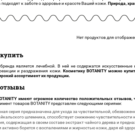
 подходят к заботе о здоровье и красоте Вашей кожи.
Природа, хра
подарочные наборы
в наличии!
Для очистки
яжа
ДЛЯ ГУБ
Универсальные кисти
Блески
Щеточки
ор
Карандаши для губ
Трафареты
Помады
Наборы кистей
Нет продуктов для отображе
Тинты
 купить
бренда является лечебной. В ней не содержатся искусственные 
 реакции и раздражения кожи.
Косметику BOTANITY можно купи
рокий ассортимент их продукции.
 отзывы
BOTANITY имеют огромное количество положительных отзывов, 
имент товаров BOTANITY представлен следующими сериями:
ная серия предназначена для ухода за чувствительной, обезвоженн
айкальского шлемника, способствует снижению чувствительности 
ия, содержащая в своем составе экстракт чайного дерева и предн
 активно борется с воспалениями и жирностью кожи, даря ей здоро