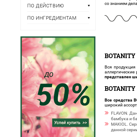
Тени для век
Румяна
со знанием дела
Самый
ПО ДЕЙСТВИЮ
широкий ассортимент
косметики всегда 
Туши для ресниц
Для фиксации маки
В подарок
Подборки
Тональные основы
ПО ИНГРЕДИЕНТАМ
Хайлайтер / Бронзат
Для мужчин
ДЛЯ ГЛАЗ
Для детей
Базы под тени
Здоровье
BOTANITY
Карандаши для глаз
Подводки
Вся продукция 
Бытовая химия
Тени для век
аллергические
представлен ши
Туши для ресниц
Подборки
BOTANITY
Все средства 
широкий ассорт
FLAVON. Дан
бамбука и б
MAKIOL. Сер
данной серии