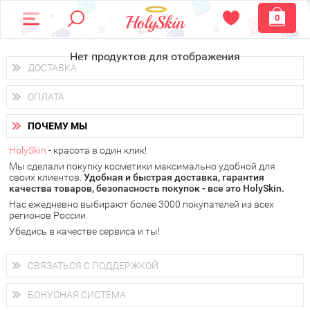
0
Нет продуктов для отображения
ДОСТАВКА
Доставка осуществляется
по всем городам России.
ОПЛАТА
Вы можете выбрать доставку курьером, Почтой России или
получить заказ в пунктах выдачи PickPoint или пункте
Вы можете оплатить свой заказ любым удобным способом:
самовывоза.
ПОЧЕМУ МЫ
наличными деньгами (
QIWI, ЮMoney, WebMoney
);
В 20 городах России доставка осуществляется уже
на
через интернет-банк (Альфа-банк, Сбербанк) и другими
следующий день.
HolySkin
- красота в один клик!
электронными способами.
Мы сделали покупку косметики максимально удобной для
у Вас всегда есть возможность получить
бесплатную
своих клиентов.
доставку от HolySkin.
Удобная и быстрая доставка, гарантия
качества товаров, безопасность покупок - все это HolySkin.
подробнее об условиях доставки и оплаты в Вашем городе
Нас ежедневно выбирают более 3000 покупателей из всех
регионов России.
Убедись в качестве сервиса и ты!
СВЯЗАТЬСЯ С ПОДДЕРЖКОЙ
+7 (800) 707-24-55
Мы будем рады ответить на все Ваши вопросы по работе
БОНУСНАЯ СИСТЕМА
магазина, проконсультировать по товарам, рассказать о