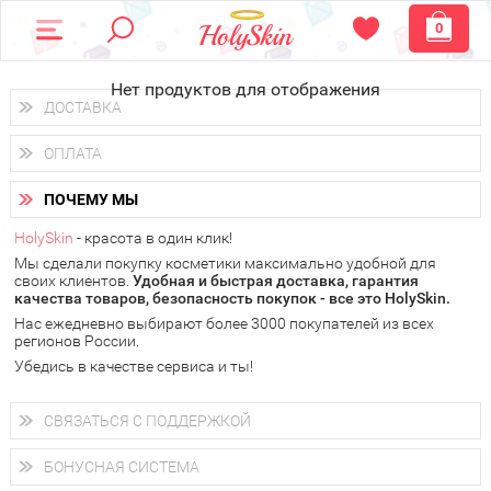
0
Нет продуктов для отображения
ДОСТАВКА
Доставка осуществляется
по всем городам России.
ОПЛАТА
Вы можете выбрать доставку курьером, Почтой России или
получить заказ в пунктах выдачи PickPoint или пункте
Вы можете оплатить свой заказ любым удобным способом:
самовывоза.
ПОЧЕМУ МЫ
наличными деньгами (
QIWI, ЮMoney, WebMoney
);
В 20 городах России доставка осуществляется уже
на
через интернет-банк (Альфа-банк, Сбербанк) и другими
следующий день.
HolySkin
- красота в один клик!
электронными способами.
Мы сделали покупку косметики максимально удобной для
у Вас всегда есть возможность получить
бесплатную
своих клиентов.
доставку от HolySkin.
Удобная и быстрая доставка, гарантия
качества товаров, безопасность покупок - все это HolySkin.
подробнее об условиях доставки и оплаты в Вашем городе
Нас ежедневно выбирают более 3000 покупателей из всех
регионов России.
Убедись в качестве сервиса и ты!
СВЯЗАТЬСЯ С ПОДДЕРЖКОЙ
+7 (800) 707-24-55
Мы будем рады ответить на все Ваши вопросы по работе
БОНУСНАЯ СИСТЕМА
магазина, проконсультировать по товарам, рассказать о